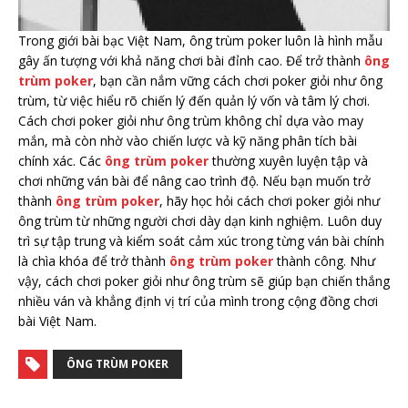
Trong giới bài bạc Việt Nam, ông trùm poker luôn là hình mẫu
gây ấn tượng với khả năng chơi bài đỉnh cao. Để trở thành
ông
trùm poker
, bạn cần nắm vững cách chơi poker giỏi như ông
trùm, từ việc hiểu rõ chiến lý đến quản lý vốn và tâm lý chơi.
Cách chơi poker giỏi như ông trùm không chỉ dựa vào may
mắn, mà còn nhờ vào chiến lược và kỹ năng phân tích bài
chính xác. Các
ông trùm poker
thường xuyên luyện tập và
chơi những ván bài để nâng cao trình độ. Nếu bạn muốn trở
thành
ông trùm poker
, hãy học hỏi cách chơi poker giỏi như
ông trùm từ những người chơi dày dạn kinh nghiệm. Luôn duy
trì sự tập trung và kiểm soát cảm xúc trong từng ván bài chính
là chìa khóa để trở thành
ông trùm poker
thành công. Như
vậy, cách chơi poker giỏi như ông trùm sẽ giúp bạn chiến thắng
nhiều ván và khẳng định vị trí của mình trong cộng đồng chơi
bài Việt Nam.
ÔNG TRÙM POKER