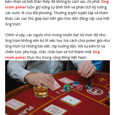
kiên nhẫn và tinh thần thép để không bị cảm xúc chi phối.
Ông
trùm poker
luôn giữ vững sự bình tĩnh và phân tích kỹ lưỡng
các nước đi của đối phương. Thường xuyên luyện tập và tham
khảo các cao thủ giúp bạn tiến gần hơn đến đẳng cấp của một
ông trùm.
Chính vì vậy, các người chơi mong muốn đạt tới mức độ như
ông trùm không nên bỏ lỡ việc học hỏi cách chơi poker giỏi như
ông trùm từ những bài viết, clip hướng dẫn. Với sự kiên trì và
chiến lược phù hợp, chắc chắn bạn sẽ trở thành một
ông
trùm poker
thực thụ trong cộng đồng Việt Nam.