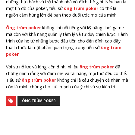
những thử thách và trở thành nhà vô địch thế giới. Nếu bạn là
một tín đồ của poker, tiểu sử
ông trùm poker
có thể là
nguồn cảm hứng lớn để bạn theo đuổi ước mơ của mình.
Ông trùm poker
không chỉ nổi tiếng với kỹ năng chơi game
mà còn với khả năng quản lý tâm lý và tư duy chiến lược. Hành
trình của họ từ những bước đầu tiên cho đến đỉnh cao đầy
thách thức là một phần quan trọng trong tiểu sử
ông trùm
poker
.
Với sự nỗ lực và lòng kiên định, nhiều
ông trùm poker
đã
chứng minh rằng với đam mê và tài năng, mọi thứ đều có thể.
Tiểu sử
ông trùm poker
không chỉ là câu chuyện cá nhân mà
còn là minh chứng cho sức mạnh của ý chí và sự kiên trì.
ÔNG TRÙM POKER