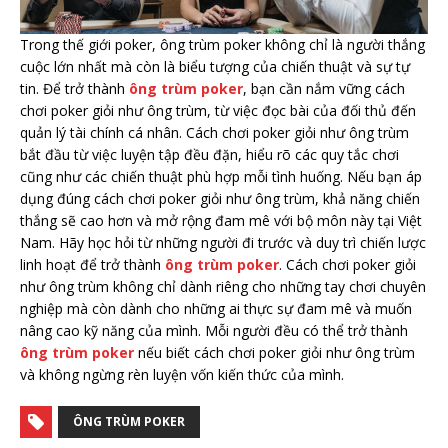
Trong thế giới poker, ông trùm poker không chỉ là người thắng
cuộc lớn nhất mà còn là biểu tượng của chiến thuật và sự tự
tin. Để trở thành
ông trùm poker
, bạn cần nắm vững cách
chơi poker giỏi như ông trùm, từ việc đọc bài của đối thủ đến
quản lý tài chính cá nhân. Cách chơi poker giỏi như ông trùm
bắt đầu từ việc luyện tập đều đặn, hiểu rõ các quy tắc chơi
cũng như các chiến thuật phù hợp mỗi tình huống. Nếu bạn áp
dụng đúng cách chơi poker giỏi như ông trùm, khả năng chiến
thắng sẽ cao hơn và mở rộng đam mê với bộ môn này tại Việt
Nam. Hãy học hỏi từ những người đi trước và duy trì chiến lược
linh hoạt để trở thành
ông trùm poker
. Cách chơi poker giỏi
như ông trùm không chỉ dành riêng cho những tay chơi chuyên
nghiệp mà còn dành cho những ai thực sự đam mê và muốn
nâng cao kỹ năng của mình. Mỗi người đều có thể trở thành
ông trùm poker
nếu biết cách chơi poker giỏi như ông trùm
và không ngừng rèn luyện vốn kiến thức của mình.
ÔNG TRÙM POKER