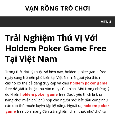
VẠN RỒNG TRÒ CHƠI
MENU
Trải Nghiệm Thú Vị Với
Holdem Poker Game Free
Tại Việt Nam
Trong thời đại kỹ thuật số hiện nay, holdem poker game free
ngày càng trở nên phổ biến tại Việt Nam. Người yêu thích
casino có thể dễ dàng truy cập và chơi
holdem poker game
free để giải trí hoặc thử vận may của mình. Một trong những lý
do khiến
holdem poker game
free được yêu thích là khả
năng chơi miễn phí, phù hợp cho người mới bắt đầu cũng như
các cao thủ muốn luyện tập kỹ năng. Ngoài ra,
holdem poker
game
free còn mang đến trải nghiệm chân thực như chơi tại